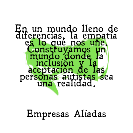
En un mundo lleno de
diferencias, la empatía
es lo que nos une.
Construyamos un
mundo donde la
inclusión y la
aceptación de las
personas autistas sea
una realidad.
Empresas Aliadas