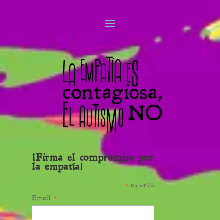
¡Firma el compromiso por
la empatía!
*
requerido
*
Email