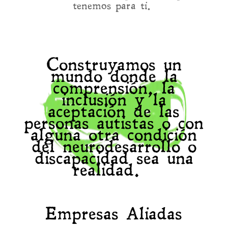
tenemos para ti.
Construyamos un
mundo donde la
comprensión, la
inclusión y la
aceptación de las
personas autistas o con
alguna otra condición
del neurodesarrollo o
discapacidad sea una
realidad.
Empresas Aliadas