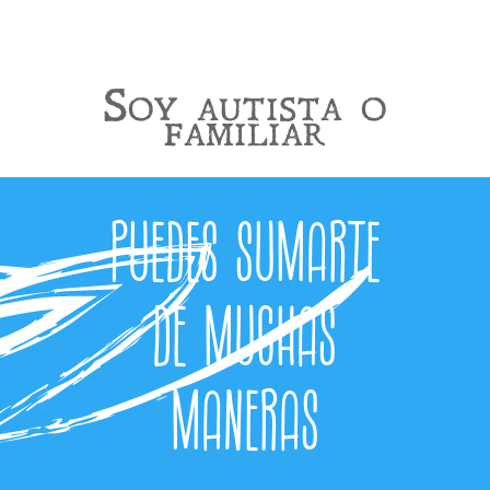
Soy autista o
familiar
Puedes sumarte
de muchas
maneras