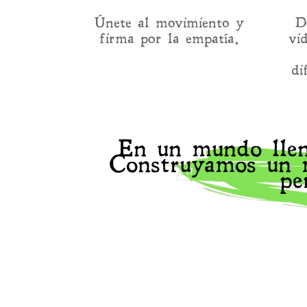
Únete al movimiento y
D
firma por la empatía.
vi
di
En un mundo lleno
Construyamos un m
pe