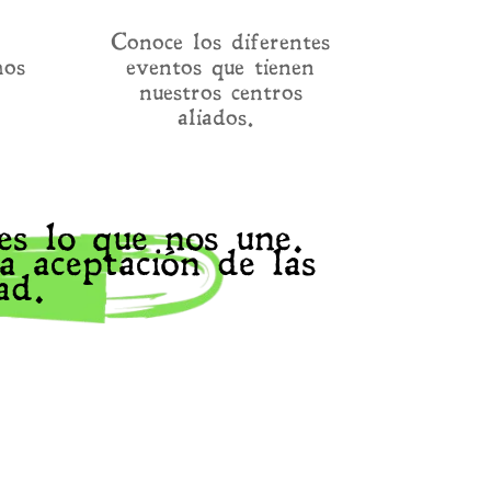
Conoce los diferentes
mos
eventos que tienen
nuestros centros
aliados.
es lo que nos une.
 aceptación de las
ad.