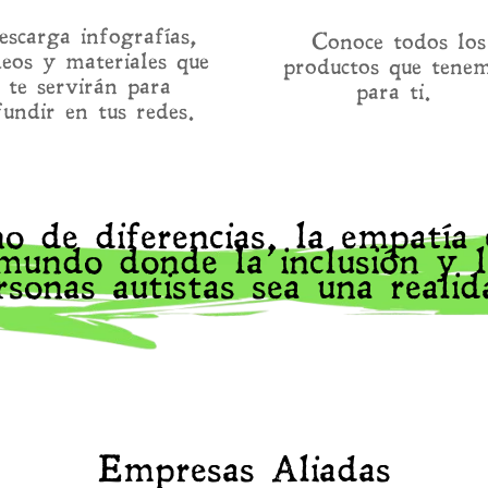
escarga infografías,
Conoce todos los
deos y materiales que
productos que tene
te servirán para
para ti.
fundir en tus redes.
 de diferencias, la empatía 
undo donde la inclusión y la
rsonas autistas sea una realid
Empresas Aliadas