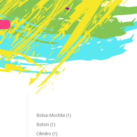
1
Bolsa-Mochila
1
producto
1
Boton
1
producto
1
Cilindro
1