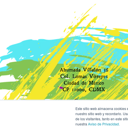
Ahumada Villalón 36
Col. Lomas Virreyes
Ciudad de México
CP 11000, CDMX
Contacto
Este sitio web almacena cookies e
Tel: +52 55 9131 7277
nuestro sitio web y recordarlo. U
de los visitantes, tanto en este 
contacto@iluminemos.org
nuestra
Aviso de Privacidad.