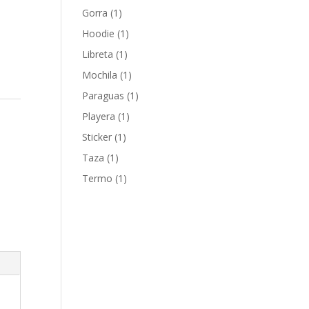
producto
1
Gorra
1
producto
1
Hoodie
1
producto
1
Libreta
1
producto
1
Mochila
1
producto
1
Paraguas
1
producto
1
Playera
1
producto
1
Sticker
1
producto
1
Taza
1
producto
1
Termo
1
producto