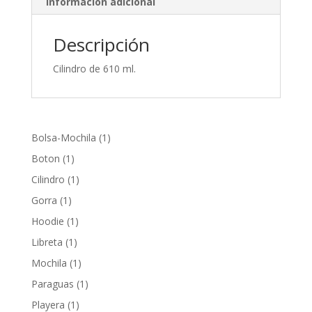
Información adicional
Descripción
Cilindro de 610 ml.
1
Bolsa-Mochila
1
producto
1
Boton
1
producto
1
Cilindro
1
producto
1
Gorra
1
producto
1
Hoodie
1
producto
1
Libreta
1
producto
1
Mochila
1
producto
1
Paraguas
1
producto
1
Playera
1