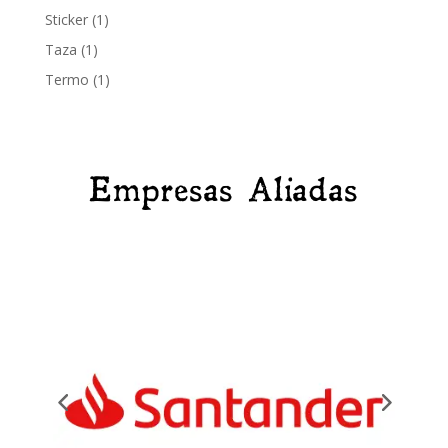
producto
1
Sticker
1
producto
1
Taza
1
producto
1
Termo
1
producto
Empresas Aliadas