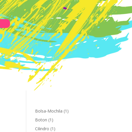
1
Bolsa-Mochila
1
producto
1
Boton
1
producto
1
Cilindro
1