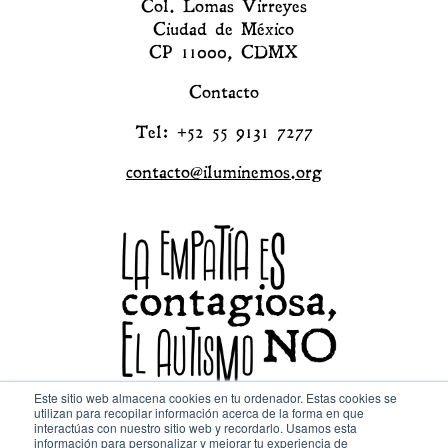
Col. Lomas Virreyes
Ciudad de México
CP 11000, CDMX
Contacto
Tel: +52 55 9131 7277
contacto@iluminemos.org
Este sitio web almacena cookies en tu ordenador. Estas cookies se
utilizan para recopilar información acerca de la forma en que
interactúas con nuestro sitio web y recordarlo. Usamos esta
Consulta nuestro
Aviso de Privacidad
@Copyright
información para personalizar y mejorar tu experiencia de