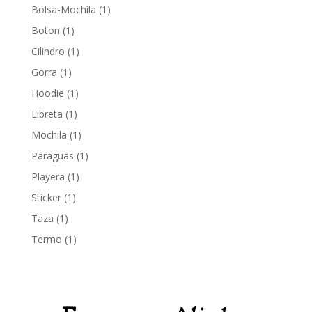
1
Bolsa-Mochila
1
producto
1
Boton
1
producto
1
Cilindro
1
producto
1
Gorra
1
producto
1
Hoodie
1
producto
1
Libreta
1
producto
1
Mochila
1
producto
1
Paraguas
1
producto
1
Playera
1
producto
1
Sticker
1
producto
1
Taza
1
producto
1
Termo
1
producto