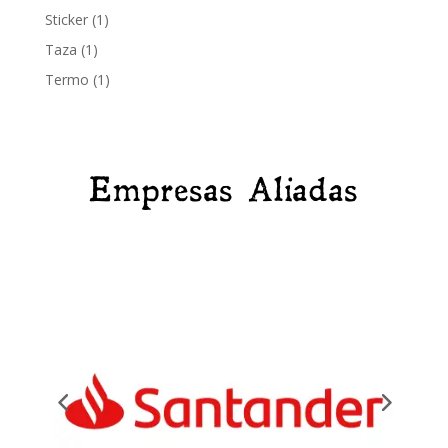
producto
1
Sticker
1
producto
1
Taza
1
producto
1
Termo
1
producto
Empresas Aliadas