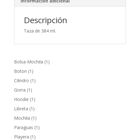
Información adicional
Descripción
Taza de 384 ml.
1
Bolsa-Mochila
1
producto
1
Boton
1
producto
1
Cilindro
1
producto
1
Gorra
1
producto
1
Hoodie
1
producto
1
Libreta
1
producto
1
Mochila
1
producto
1
Paraguas
1
producto
1
Playera
1