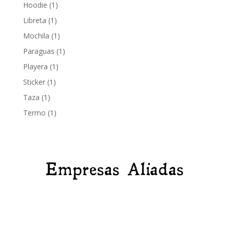
producto
1
Hoodie
1
producto
1
Libreta
1
producto
1
Mochila
1
producto
1
Paraguas
1
producto
1
Playera
1
producto
1
Sticker
1
producto
1
Taza
1
producto
1
Termo
1
producto
Empresas Aliadas