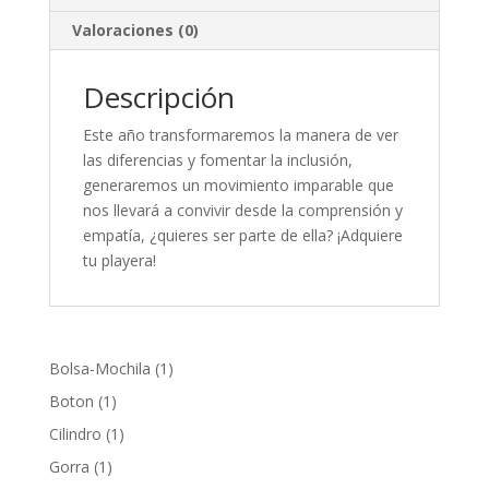
Valoraciones (0)
Descripción
Este año transformaremos la manera de ver
las diferencias y fomentar la inclusión,
generaremos un movimiento imparable que
nos llevará a convivir desde la comprensión y
empatía, ¿quieres ser parte de ella? ¡Adquiere
tu playera!
1
Bolsa-Mochila
1
producto
1
Boton
1
producto
1
Cilindro
1
producto
1
Gorra
1