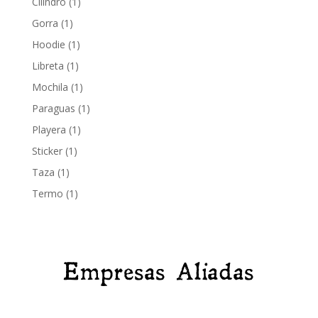
1
Cilindro
1
producto
1
Gorra
1
producto
1
Hoodie
1
producto
1
Libreta
1
producto
1
Mochila
1
producto
1
Paraguas
1
producto
1
Playera
1
producto
1
Sticker
1
producto
1
Taza
1
producto
1
Termo
1
producto
Empresas Aliadas