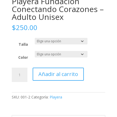
Playera Fundación
Conectando Corazones –
Adulto Unisex
$
250.00
Talla
Color
Playera
Añadir al carrito
Fundación
Conectando
Corazones
-
SKU:
001-2
Categoría:
Playera
Adulto
Unisex
cantidad