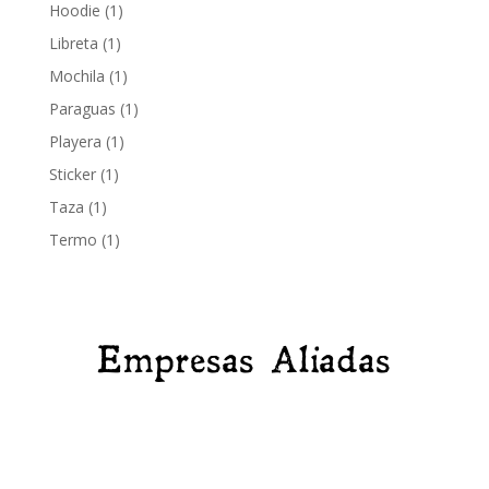
producto
1
Hoodie
1
producto
1
Libreta
1
producto
1
Mochila
1
producto
1
Paraguas
1
producto
1
Playera
1
producto
1
Sticker
1
producto
1
Taza
1
producto
1
Termo
1
producto
Empresas Aliadas