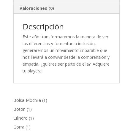
Valoraciones (0)
Descripción
Este año transformaremos la manera de ver
las diferencias y fomentar la inclusión,
generaremos un movimiento imparable que
nos llevará a convivir desde la comprensión y
empatía, ¿quieres ser parte de ella? ¡Adquiere
tu playera!
1
Bolsa-Mochila
1
producto
1
Boton
1
producto
1
Cilindro
1
producto
1
Gorra
1